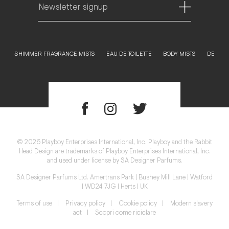
SHIMMER FRAGRANCE MISTS
EAU DE TOILETTE
BODY MISTS
DE
©️ 2026 Playboy Enterprises International, Inc. Playboy and the Rabbit
Head Design are trademarks of Playboy Enterprises International, Inc.
and used under license by SA Designer Parfums.
SA Designer Parfums Ltd. Amertrans Park | Bushey Mill Lane | Watford
| WD24 7JG | Herts | UK
Terms of use
|
Privacy policy
|
Cookie policy
|
Modern slavery
act
|
Scopri come riciclare